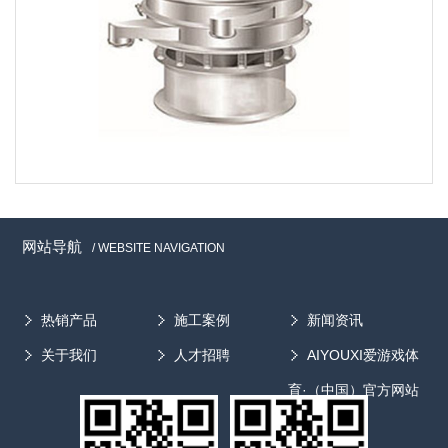
网站导航
/ WEBSITE NAVIGATION
热销产品
施工案例
新闻资讯
关于我们
人才招聘
AIYOUXI爱游戏体
育·（中国）官方网站