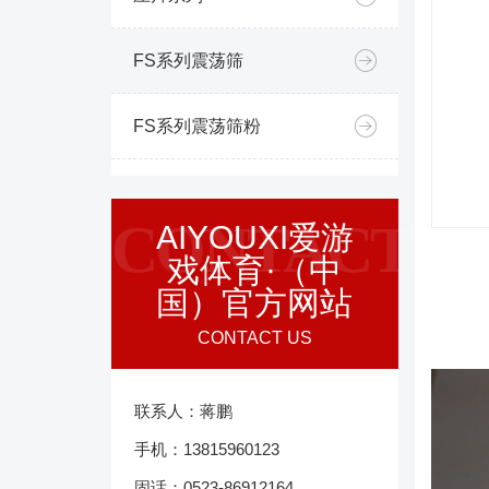
FS系列震荡筛
FS系列震荡筛粉
CONTACT
AIYOUXI爱游
戏体育·（中
国）官方网站
CONTACT US
联系人：蒋鹏
手机：13815960123
固话：0523-86912164