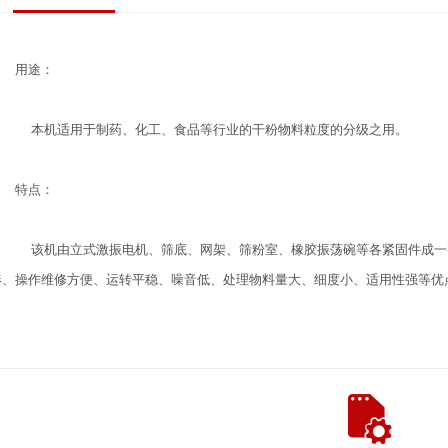
用途：
本机适用于制药、化工、食品等行业的干粉物料粒度的分级之用。
特点：
该机由立式激振电机、筛底、网架、筛粉室、橡胶振荡碗等各紧固件成一
凑、操作维修方便、运转平稳、噪音低、处理物料量大、细度小、适用性强等优