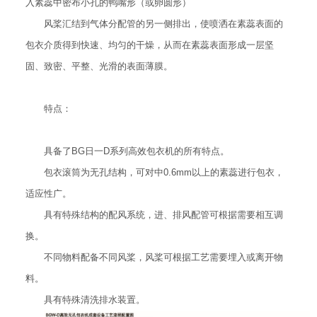
入素蕊中密布小孔的鸭嘴形（或卵圆形）
风桨汇结到气体分配管的另一侧排出，使喷洒在素蕊表面的
包衣介质得到快速、均匀的干燥，从而在素蕊表面形成一层坚
固、致密、平整、光滑的表面薄膜。
特点：
具备了BG日一D系列高效包衣机的所有特点。
包衣滚筒为无孔结构，可对中0.6mm以上的素蕊进行包衣，
适应性广。
具有特殊结构的配风系统，进、排风配管可根据需要相互调
换。
不同物料配备不同风桨，风桨可根据工艺需要埋入或离开物
料。
具有特殊清洗排水装置。