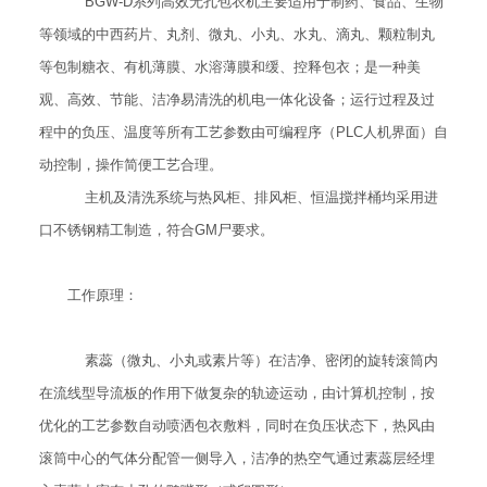
BGW-D系列高效无孔包衣机主要适用于制药、食品、生物
等领域的中西药片、丸剂、微丸、小丸、水丸、滴丸、颗粒制丸
等包制糖衣、有机薄膜、水溶薄膜和缓、控释包衣；是一种美
观、高效、节能、洁净易清洗的机电一体化设备；运行过程及过
程中的负压、温度等所有工艺参数由可编程序（PLC人机界面）自
动控制，操作简便工艺合理。
主机及清洗系统与热风柜、排风柜、恒温搅拌桶均采用进
口不锈钢精工制造，符合GM尸要求。
工作原理：
素蕊（微丸、小丸或素片等）在洁净、密闭的旋转滚筒内
在流线型导流板的作用下做复杂的轨迹运动，由计算机控制，按
优化的工艺参数自动喷洒包衣敷料，同时在负压状态下，热风由
滚筒中心的气体分配管一侧导入，洁净的热空气通过素蕊层经埋