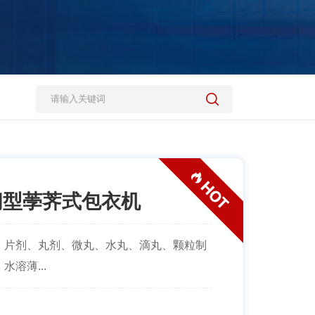
闭型荸荠式包衣机
、片剂、丸剂、微丸、水丸、滴丸、颗粒制
溶薄...