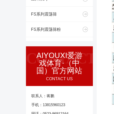
FS系列震荡筛
FS系列震荡筛粉
CONTACT
AIYOUXI爱游
戏体育·（中
国）官方网站
CONTACT US
联系人：蒋鹏
手机：13815960123
固话：0523-86912164