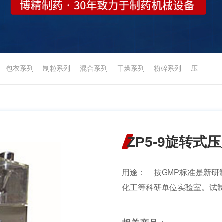
包衣系列
制粒系列
混合系列
干燥系列
粉碎系列
压
ZP5-9旋转式
用途： 按GMP标准是新研制
化工等科研单位实验室。试制.