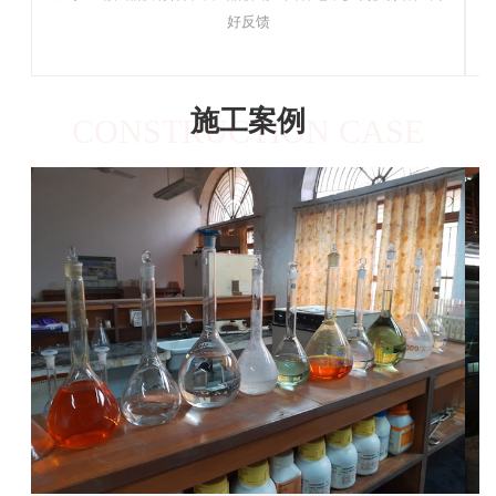
好反馈
施工案例
CONSTRUCTION CASE