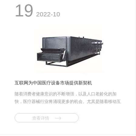
露，今后几年，我国干燥设备需求将在以下若干领域增长
19
明显。 在干燥设备类型上，将以热风加热常压干燥设
2022-10
备、真空干燥设备为主，其他诸如远红外线干燥设备、微
波干燥设备等特殊领域的用户也将逐步扩大应用数量;在
食品、药品干燥方面，对真空冷冻干燥设备中的较大规格
设备需求量将会增加;具有功能组合(如制粒—干燥、干燥
—过滤)的设备需求量也将增多;高自动化干燥设备在一些
应用领域将受到欢迎。另外，干燥设备外观质量将越来越
受到重视，腐蚀性物料烘干设备的耐腐能力和可靠的使用
寿命，将会受到用户特别关心。 我国加入WTO这么
多年来的事实证明，国内干燥设备行业发展正如专家预期
互联网为中国医疗设备市场提供新契机
所料，是挑战与机遇并存。就国内市场而言，由于我国干
随着消费者健康意识的不断增强，以及人口老龄化的加
燥设备行业已经开始进入较成熟的发展阶段，已能够比较
快，医疗器械行业将涌现更多的机会。尤其是随着移动互
好地满足各个领域用户的实际需要，而在价格上只有国外
联网的兴起，医疗器械行业开始大步迈入移动互联网时
相同产品的1/3，这使我国干燥设备在市场竞争中比进口
代。 随着近年来移动互联网的跨越式发展，越来越多
设备具有明显的价格优势;另一方面，由于干燥设备体积
查看详情
的行业和企业开始进驻移动互联网领域，医疗器械行业在
较大，大多数还涉及现场安装、调试和售后服务等工作，
过去一直采用的是传统经营模式，但是互联网成为了医疗
因此对国内用户而言，选用国产设备较选用进口设备更方