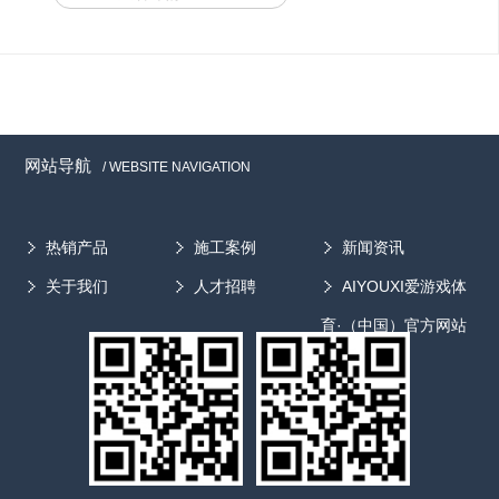
统水源。3、隔膜泵为RO膜提供大于渗透压的压力一般
也要注意其可操作性及工人的操作方便、省时、省力，使
为4.5~6公斤压力。4、高压开关系统自动制水和自动停
其更人性化。 中药提取浓缩设备有很多种，由于每个
机的控制开关，当压力桶压力达到2.5公斤时，断开电
生产厂家所采用的工艺不同，提取浓缩设备的组合方式也
路，停止制水;当压力桶压力小于2.5公斤时接通电路，开
差在差异。应根据主流产品和生产工艺进行设备选型，按
始制水。5、冲洗电磁阀在制水系统每次制水开始时或系
设备的性能和工作原理正确使用设备。
统冲洗时打开，让水快速流过RO膜表面(15s-30s)，冲洗
网站导航
/ WEBSITE NAVIGATION
干净，避免膜堵塞，延长RO膜寿命。6、逆止阀(1)使储
水桶内的纯水不回流，以免产生背压。(2)是高压开关的
前端闸口，使高压开关所受压力始终与压力桶内压力保持
热销产品
施工案例
新闻资讯
一致。7、废水比例器(1)按定量排放废水。(2)保证RO膜
关于我们
人才招聘
AIYOUXI爱游戏体
的制水压力大于逆渗透压力。8、进水电磁阀、电子浮
球、机械浮球为温水箱水位高低制水系统提供信号，防止
育·（中国）官方网站
水箱溢水。 9、电子浮球开关当温水箱水位低于设定标
准时，给进水电磁阀提供电信号，打开进水电磁阀，系统
补水;当温水箱水位达到设定标准时，给进水电磁阀提供
电信号，关闭进水电磁阀，系统停止补水。 10、机械
浮球开关温水箱进水口的控制开关。当温水箱水位低于设
定标准时，浮球下沉，机械杠杆下拉，进水口打开;当温