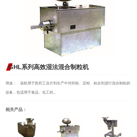
GHL系列高效湿法混合制粒机
用途： 该机用于医药工业片剂生产中对药粉、淀粉、粘合剂进行混合制粒的
设备，也适用于食品、化工的...
相关产品：