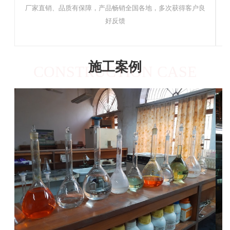
厂家直销、品质有保障，产品畅销全国各地，多次获得客户良
好反馈
施工案例
CONSTRUCTION CASE